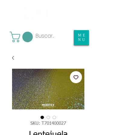
ME
NU
SKU: T701400027
Lentejuela