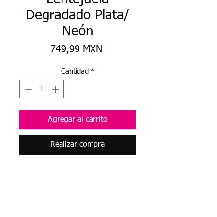
Degradado Plata/
Neón
Precio
749,99 MXN
Cantidad
*
Agregar al carrito
Realizar compra
Lentejuela holografica plata
degradada a amarillo neon !
1.50 de ancho
UNICA PIEZA