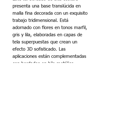
presenta una base translúcida en
malla fina decorada con un exquisito
trabajo tridimensional. Está
adornado con flores en tonos marfil,
gris y lila, elaboradas en capas de
tela superpuestas que crean un
efecto 3D sofisticado. Las
aplicaciones están complementadas
con bordados en hilo metálico
plateado y perlas de diferentes
tamaños, así como delicadas
lentejuelas y chaquiras que aportan
brillo y textura. La disposición floral
y el juego de colores dan una
sensación de romanticismo
elegante, ideal para vestidos de
gala, novias o piezas de diseño
exclusivo.