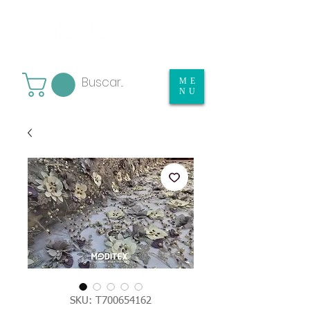
ME
NU
SKU: T700654162