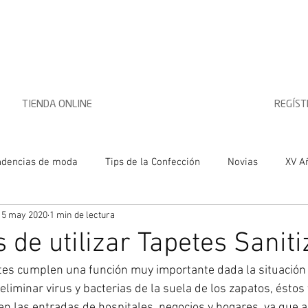
TIENDA ONLINE
REGÍS
ndencias de moda
Tips de la Confección
Novias
XV A
15 may 2020
1 min de lectura
s de utilizar Tapetes Sanit
tes cumplen una función muy importante dada la situación 
liminar virus y bacterias de la suela de los zapatos, éstos
en las entradas de hospitales, negocios y hogares, ya que a