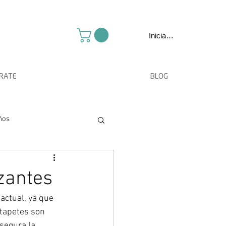
Iniciar sesión
TRATE
BLOG
ños
izantes
actual, ya que 
 tapetes son 
segura la 