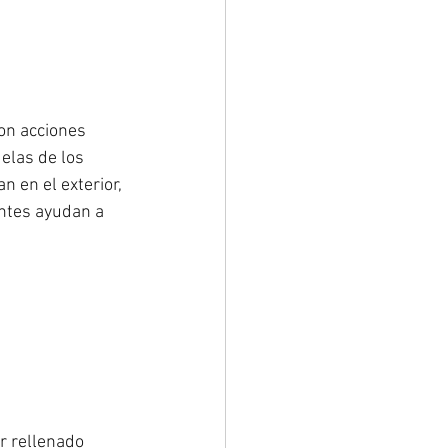
on acciones 
elas de los 
 en el exterior, 
ntes ayudan a 
r rellenado 