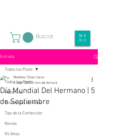
ME
NU
Entrada
Todos los Posts
Moditex Telas Lleva
Todos los Posts
4 sept 2020
2 min de lectura
Día Mundial Del Hermano | 5
Históricos
de Septiembre
Tendencias de moda
Tips de la Confección
Novias
XV Años