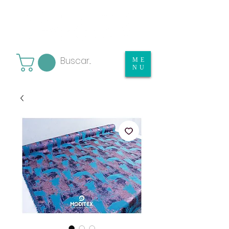
ME
NU