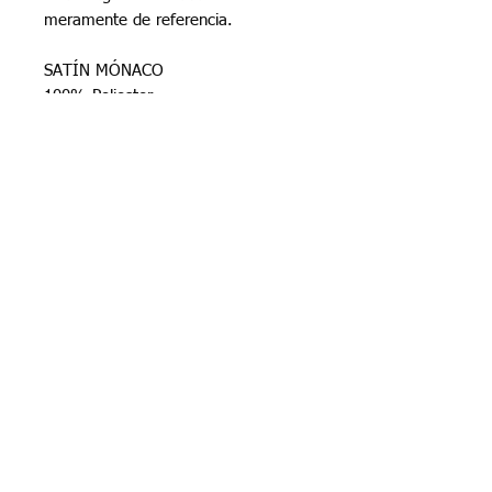
meramente de referencia.
SATÍN MÓNACO
100% Poliester
no spandex
Tela finamenta satinada
1.50 de ancho
¿Necesitas ayuda?
contactanos al 66 110 1322
©2024 Grupo Moditex | Moditex Telas Lleva |
Derechos Reservados | México
Precios y ofertas sujetos a cambios sin previo
aviso.