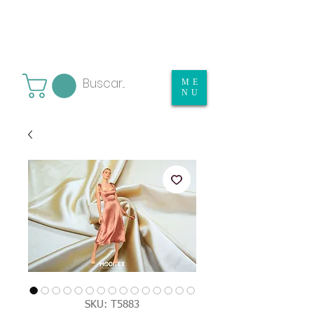
ME
NU
SKU: T5883