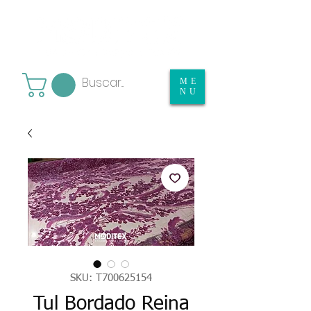
ME
NU
SKU: T700625154
Tul Bordado Reina