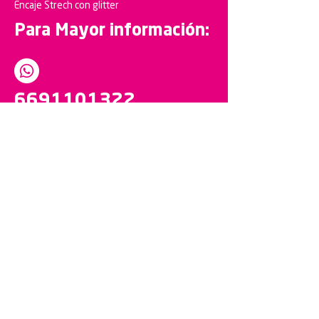
Encaje Strech con glitter
Para Mayor información:
6691101322
Síguenos
en nuestras redes sociales
- Estela Camacho.
Mi pedido me llegó super rápido y la
Calidad de las Telas son excelente
"
.
- Adriana Contreras.