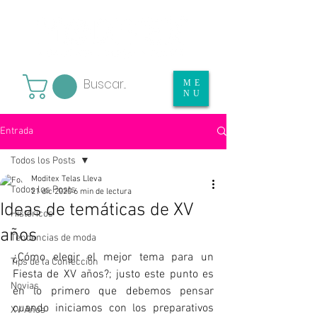
ME
NU
Entrada
Todos los Posts
Moditex Telas Lleva
Todos los Posts
21 dic 2020
6 min de lectura
Ideas de temáticas de XV
Históricos
años
Tendencias de moda
¿Cómo elegir el mejor tema para un 
Tips de la Confección
Fiesta de XV años?; justo este punto es 
Novias
en lo primero que debemos pensar 
cuando iniciamos con los preparativos 
XV Años