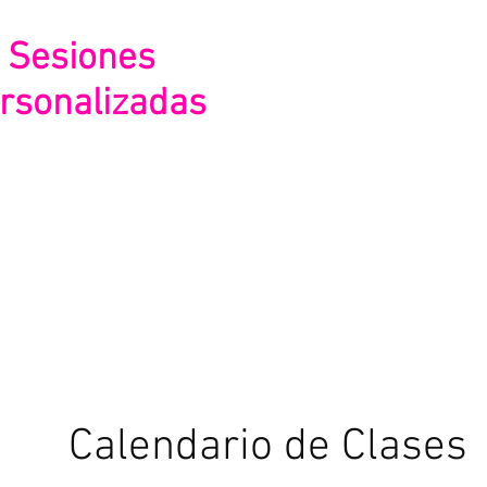
Contarás con
Para Mayor Info
Comunícate 
Sesiones
rsonalizadas
(669) 197 
aclaración de dudas
(669) 213 
Calendario de Clases