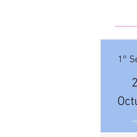
1° S
Oct