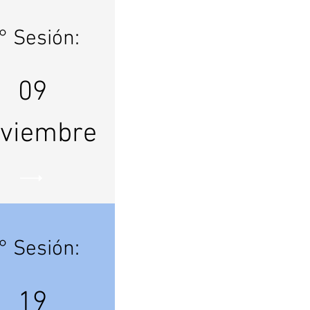
° Sesión:
09
viembre
° Sesión:
19