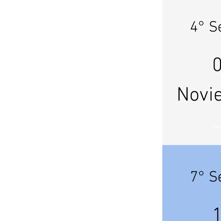
4° S
Novi
7° S