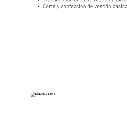
Transformaciones de vestido básic
Corte y confección de vestido
básic
Inscripciones
CERRADAS