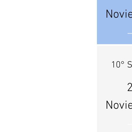
Novi
10° S
Novi