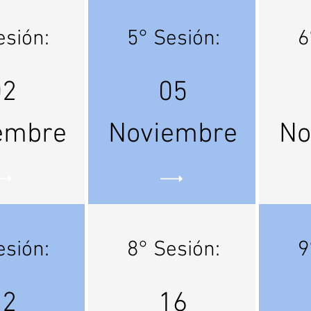
esión:
5° Sesión:
6
02
05
embre
Noviembre
No
esión:
8° Sesión:
9
12
16