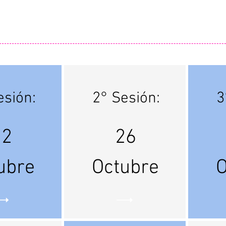
esión:
2° Sesión:
3
22
26
ubre
Octubre
O